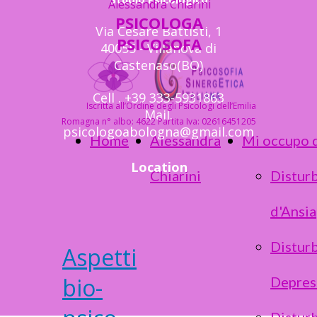
Alessandra Chiarini
PSICOLOGA
Via Cesare Battisti, 1
PSICOSOFA
40055 - Villanova di
Castenaso(BO)
Cell . +39 333-5931863
Iscritta all’Ordine degli Psicologi dell’Emilia
Mail.
Romagna n° albo: 4622 Partita Iva: 02616451205
psicologoabologna@gmail.com
Home
Alessandra
Mi occupo 
Location
Chiarini
Disturb
d'Ansia
Disturb
Aspetti
bio-
Depres