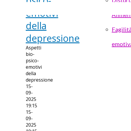
psico-
Disturb
emotivi
Alimen
della
Fagilit
depressione
emotiv
Aspetti
bio-
psico-
emotivi
della
depressione
15-
09-
2025
19:15
15-
09-
2025